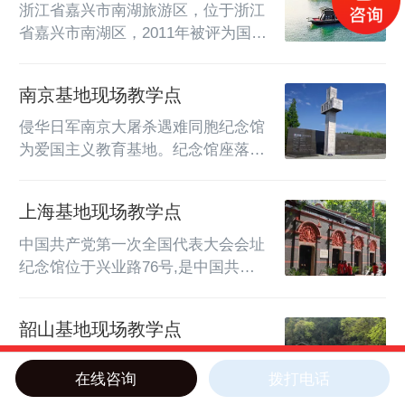
起了国民党反动当局的警觉。不久，
浙江省嘉兴市南湖旅游区，位于浙江
关王庙党支部遭到破坏，支部书记被
省嘉兴市南湖区，2011年被评为国家
捕。...
5A级旅游景区。南湖旅游区是一个
集旅游观光、南湖风光休闲娱乐、历
南京基地现场教学点
史教育为一体的综合性历史文化景
区，景区占地面积约5.7平方公里，
侵华日军南京大屠杀遇难同胞纪念馆
包含南湖景区、月河历史街区、七一
为爱国主义教育基地。纪念馆座落在
广场。南湖原...
中国南京市江东门，这里曾是侵华日
军集体-遗址和遇难同胞丛葬地。为
上海基地现场教学点
悼念遇难同胞，南京人民政府于1985
年修建了纪念馆，后经1994年至
中国共产党第一次全国代表大会会址
1995年，2005至2007年两次扩建，
纪念馆位于兴业路76号,是中国共产
该...
党诞生和发展的重要历史见证。1921
年7月23日，中国共产党第一次全国
韶山基地现场教学点
代表大会在此召开。毛泽东、何叔
衡、董必武、陈潭秋等13人出席了会
毛泽东同志故居，位于湖南省韶山市
在线咨询
拨打电话
议，代表全国53名党员。共产国际代
韶山乡韶山村土地冲上屋场，坐南朝
电话咨询
在线获取方案
表马林...