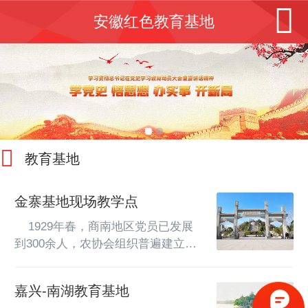
安徽红色教育基地
教育基地
金寨基地现场教学点
    1929年春，商南地区党员已发展
到300余人，农协会组织普遍建立。2
月3日，鄂东特委和豫南特委在柴山
堡举行联席会议，进一步研究了商南
嘉兴-南湖教育基地
起义的计划。由于革命活动频繁，引